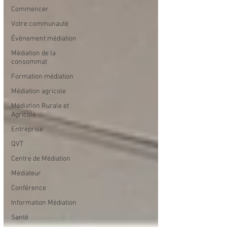
Commencer
Votre communauté
Évènement médiation
Médiation de la
consommat
Formation médiation
Médiation agricole
Médiation Rurale et
Agricole
Entreprise
QVT
Centre de Médiation
Médiateur
Conférence
Information Médiation
Santé