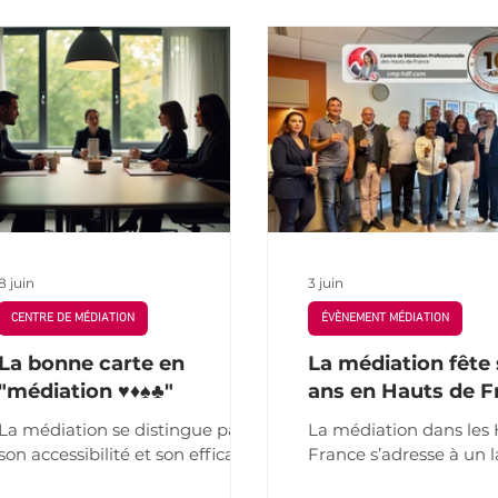
 Agricole
Entreprise
QVT
Centre de Médiation
vice de médiation externalisée
HAS
Justice
RH
8 juin
3 juin
CENTRE DE MÉDIATION
ÉVÈNEMENT MÉDIATION
La bonne carte en
La médiation fête 
"médiation ♥️♦️♠️♣️"
ans en Hauts de F
La médiation se distingue par
La médiation dans les
son accessibilité et son efficacité.
France s’adresse à un 
Elle s’adresse à un large public :
public : particuliers, en