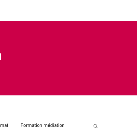
s contacter
Blog | Centre de Médiation
N
mmat
Formation médiation