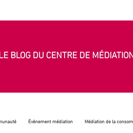
eil
Code éthique
Médiation
Inscription des médiateurs
Nou
LE BLOG DU CENTRE DE MÉDIATIO
munauté
Évènement médiation
Médiation de la conso