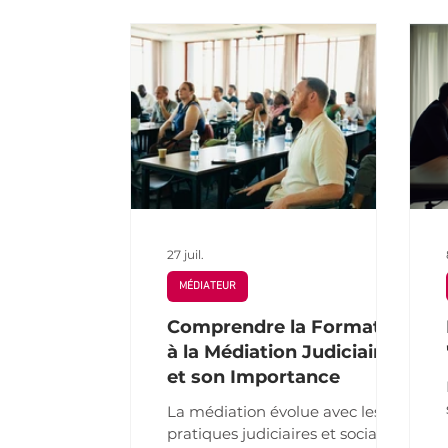
Médiation agricole
Médiation Rurale et
Information Médiation
Santé
Ser
27 juil.
MÉDIATEUR
Comprendre la Formation
à la Médiation Judiciaire
et son Importance
La médiation évolue avec les
pratiques judiciaires et sociales.