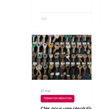
Les médiateurs doivent donc se
former régulièrement pour
rester à jour. La formation
continue permet de découvrir
de nouvelles techniques,
d’échanger avec des pairs et
d’améliorer ses interventions.
27 mai
FORMATION MÉDIATION
Clés pour une résolution