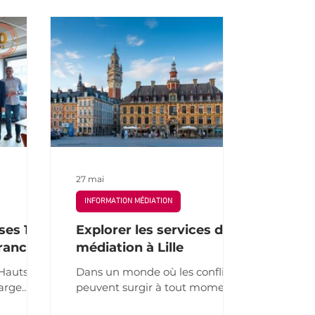
Médiateur
Conférence
27 mai
INFORMATION MÉDIATION
ses 10
Explorer les services de la
rance
médiation à Lille
 Hauts-de-
Dans un monde où les conflits
large
peuvent surgir à tout moment,
treprises,
la médiation s’impose comme