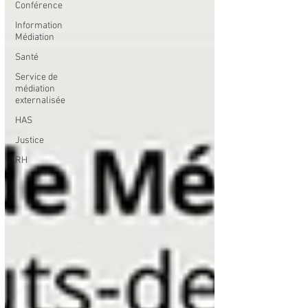
Conférence
Information
Médiation
Santé
Service de
médiation
externalisée
HAS
Justice
RH