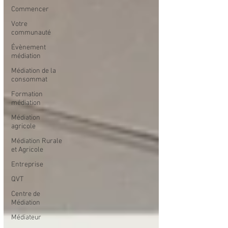
Commencer
Votre
communauté
Évènement
médiation
Médiation de la
consommat
Formation
médiation
Médiation
agricole
Médiation Rurale
et Agricole
Entreprise
QVT
Centre de
Médiation
Médiateur