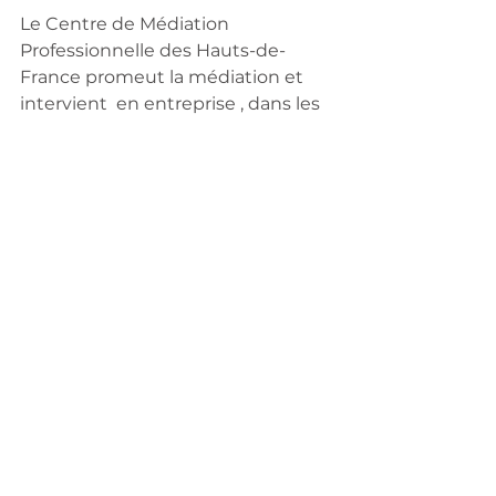
Le Centre de Médiation 
Professionnelle des Hauts-de-
France promeut la médiation et 
intervient  en entreprise , dans les 
organisations, auprès de la ruralité 
et de la justice.
Son organisme de formation 
dispense des formations à la 
médiation, à la communication et 
à la négociation.
Pour toutes informations 
complémentaires, nous sommes à 
votre disposition : 
contact@cmp-hdf.com