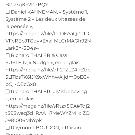
BPR3gKF2PdBQY
❑ Daniel KAHNEMAN, « Système 1, 
Système 2 – Les deux vitesses de 
la pensée », 
https://mega.nz/file/1c1DkAaQ#P1D
VFeREoJTGqykExaiIMLCrMAGh92N
Lark3n-3D4s4
❑ Richard THALER & Cass 
SUSTEIN, « Nudge », en anglais, 
https://mega.nz/file/dI12TZLZ#frZbb
5L1TbsTK6IJX9xWhhwAIjdm0oECv
pCj -OEcGx8
❑ Richard THALER, « Misbehaving 
», en anglais, 
https://mega.nz/file/sRtzxSCA#Tqj2
tS9Sweq3d_RAA_l7MeWYZM_xiZO
J981006MbYpk
❑ Raymond BOUDON, « Raison – 
Bonnes raison », 