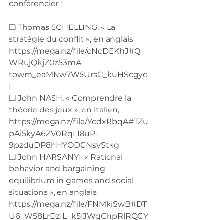
conférencier :
❑ Thomas SCHELLING, « La 
stratégie du conflit », en anglais 
https://mega.nz/file/cNcDEKhJ#Q
WRujQkjZ0z53mA-
towm_eaMNw7W5UrsC_kuHScgyo
I
❑ John NASH, « Comprendre la 
théorie des jeux », en italien, 
https://mega.nz/file/YcdxRbqA#TZu
pAi5kyA6ZV0RqL18uP-
9pzduDP8hHYODCNsyStkg
❑ John HARSANYI, « Rational 
behavior and bargaining 
equilibrium in games and social 
situations », en anglais 
https://mega.nz/file/FNMkiSwB#DT
U6_W58LrDzIL_k5IJWqChpRlRQCY