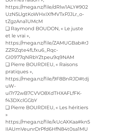
https://mega.nz/file/dRlw1ALY#902
UzN5LlgtKoWHxIXfMVTxPJJLr_o-
tZgzAna1UMcM
❑ Raymond BOUDON, « Le juste 
et le vrai », 
https://mega.nz/file/ZAMUGBab#rJ
ZZRZqte4fLfxu6_Rqc-
GI0977qNRbYZtpeu9q9NAM
❑ Pierre BOURDIEU, « Raisons 
pratiques », 
https://mega.nz/file/9F8BnRJD#tdj
uW-
ui7r72wB7CVVO8XdTHXAFLfFK-
f43DXclGGbY
❑ Pierre BOURDIEU, « Les héritiers 
» 
https://mega.nz/file/kUcAXKaa#kn5
IIAUmVeunrDrPfd6HfN84t0sa1MU